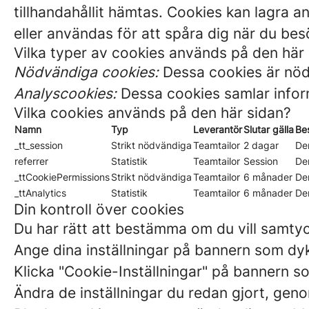
tillhandahållit hämtas. Cookies kan lagra a
eller användas för att spåra dig när du be
Vilka typer av cookies används på den här
Nödvändiga cookies:
Dessa cookies är nödv
Analyscookies:
Dessa cookies samlar inform
Vilka cookies används på den här sidan?
Namn
Typ
Leverantör
Slutar gälla
Be
_tt_session
Strikt nödvändiga
Teamtailor
2 dagar
De
referrer
Statistik
Teamtailor
Session
Den
_ttCookiePermissions
Strikt nödvändiga
Teamtailor
6 månader
De
_ttAnalytics
Statistik
Teamtailor
6 månader
De
Din kontroll över cookies
Du har rätt att bestämma om du vill samty
Ange dina inställningar på bannern som dyk
Klicka "Cookie-Inställningar" på bannern so
Ändra de inställningar du redan gjort, genom