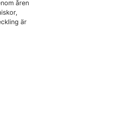
genom åren
iskor,
ckling är