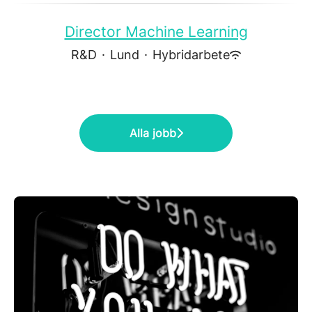
Director Machine Learning
R&D
·
Lund
·
Hybridarbete
Alla jobb