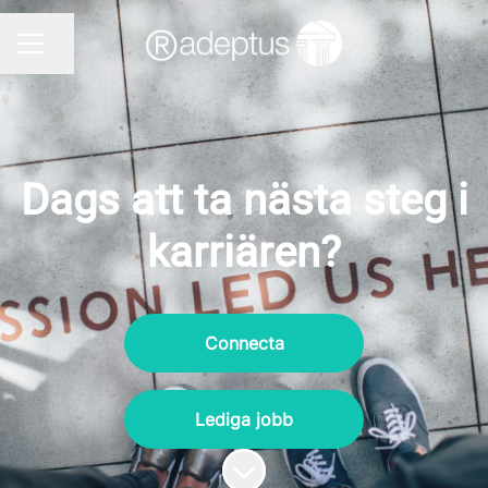
Dela sidan
KARRIÄRMENY
Dags att ta nästa steg i
karriären?
Connecta
Lediga jobb
Skrolla för mer innehåll